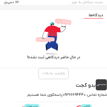
نسبت سیگنال به نویز
112 دسی‌بل
دیدگاه‌ها
در حال حاضر دیدگاهی ثبت نشده!
بازگشت به بالا
بدو گجت
شماره تماس:
09366694440
پاسخگوی شما هستیم