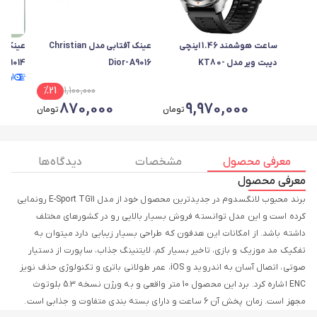
ساعت هوشمند 1.46 اینچی
عینک آفتابی مدل Christian
دیبت ویر مدل KT80-
Dior-A9016
-A9014
ارسا
Adventure Plus با بند
%
21
1,100,000
سیلیکونی
870,000
9,970,000
تومان
تومان
معرفی محصول
مشخصات
دیدگاه ها
معرفی محصول
برند محبوب لانگسدوم در جدیدترین محصول خود از مدل E-Sport TG11 رونمایی
کرده است و این مدل توانسته فروش بسیار بالایی رو در کشورهای مختلف
داشته باشد. از امکانات این هدفون که طراحی بسیار زیبایی دارد میتوان به
تفکیک مد موزیک و بازی، تاخیر بسیار کم، لایتنینگ جذاب، ساپورت از دستیار
صوتی، اتصال آسان به اندروید و iOS، عمر طولانی باتری و تکنولوژی حذف نویز
ENC اشاره کرد. برد این محصول 10 متر واقعی و به ورژن نسخه 5.3 بلوتوث
مجهز است. زمان پخش آن 6 ساعت و دارای بسته بندی متفاوت و جذابی است.