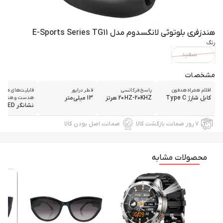
هندزفری بلوتوثی لانگسدوم مدل E-Sports Series TG11
رنگ
سفید
مشخصات
اقلام همراه هدفون
پاسخ فرکانسی
قطر درایور
قابلیت‌های هدفو
کابل شارژ Type C
20HZ-20KHZ هرتز
13 میلی‌متر
هدست و هندزف
نشانگر LED
۷ روز ضمانت بازگشت کالا
ضمانت اصل بودن کالا
محصولات مشابه