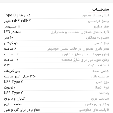
این محصول خیال شما را بابت بازی و موزیک گوش کردن و یک مکالمه با کیفیت
راحت میکند و از گوش شما به آسانی نمیافتد. این هدفون دارای دو رنگ سفید و
مشخصات
مشکی مات است و از طریق درگاه تایپ c شارژ میشود.
اقلام همراه هدفون
کابل شارژ Type C
پاسخ فرکانسی
20HZ-20KHZ هرتز
قطر درایور
13 میلی‌متر
قابلیت‌های هدفون، هدست و هندزفری
نشانگر LED
محدوده عملکرد
10 متر
نوع گوشی
دو گوشی
عمر باتری هدفون در حالت پخش موسیقی
6 ساعت
زمان موردنیاز برای شارژ هدفون
1-2 ساعت
زمان مورد نیاز برای شارژ محفظه
1-2 ساعت
نسخه بلوتوث
5.3
جنس بدنه
پلی کربنات
ظرفیت باتری
350 میلی آمپر ساعت
نوع کابل
USB Type-C
نوع اتصال
بلوتوث
رابط‌ها
USB Type-C
مناسب برای
آقایان و بانوان
ویژگی‌های خاص
مناسب بازی
قابلیت‌های مقاومتی
مقاوم در برابر گرد و غبار